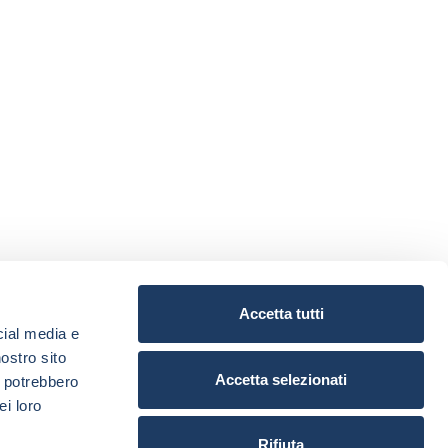
Accetta tutti
cial media e
nostro sito
Accetta selezionati
i potrebbero
ei loro
Rifiuta