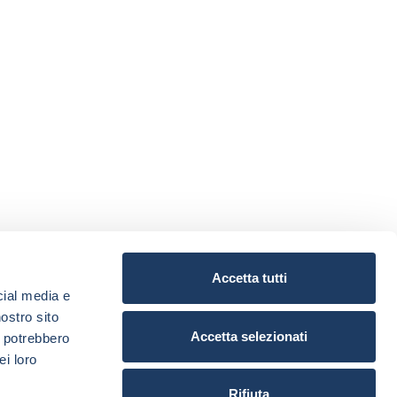
Accetta tutti
cial media e
nostro sito
Accetta selezionati
i potrebbero
ei loro
Rifiuta