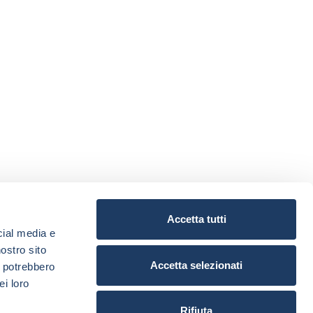
Accetta tutti
cial media e
nostro sito
Accetta selezionati
i potrebbero
ei loro
Rifiuta