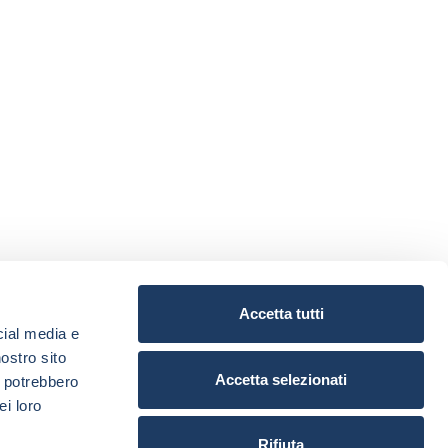
Accetta tutti
cial media e
nostro sito
Accetta selezionati
i potrebbero
ei loro
Rifiuta