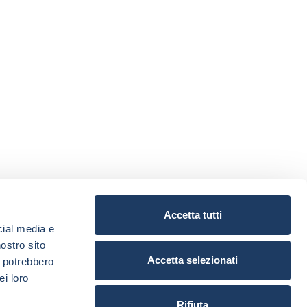
Accetta tutti
cial media e
nostro sito
Accetta selezionati
i potrebbero
ei loro
Rifiuta