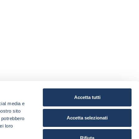
Accetta tutti
cial media e
nostro sito
Accetta selezionati
i potrebbero
ei loro
Rifiuta