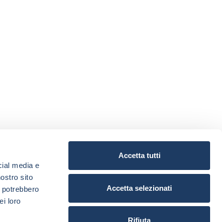
Accetta tutti
cial media e
nostro sito
Accetta selezionati
i potrebbero
ei loro
Rifiuta