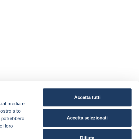
Accetta tutti
cial media e
nostro sito
Accetta selezionati
i potrebbero
ei loro
Rifiuta