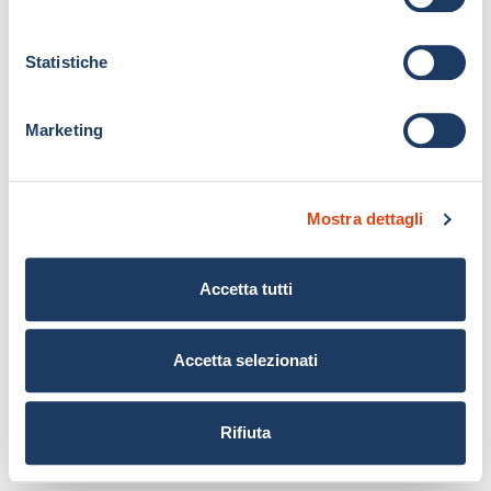
z
i
o
Statistiche
n
e
Marketing
d
e
l
Mostra dettagli
c
o
n
Accetta tutti
s
e
n
Accetta selezionati
s
o
Rifiuta