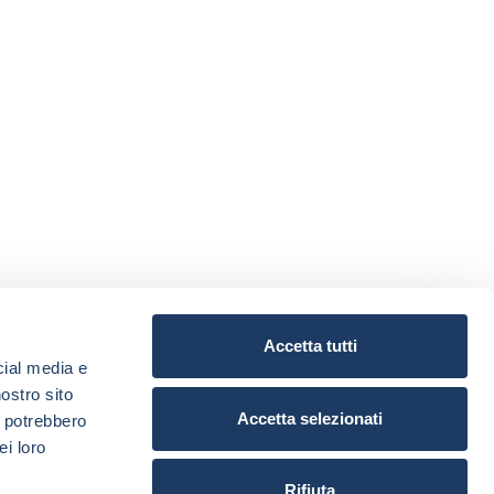
Accetta tutti
cial media e
nostro sito
Accetta selezionati
i potrebbero
ei loro
Rifiuta