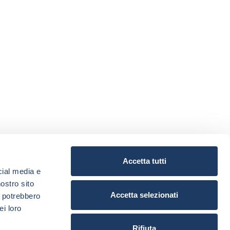
Accetta tutti
cial media e
nostro sito
Accetta selezionati
i potrebbero
ei loro
Rifiuta