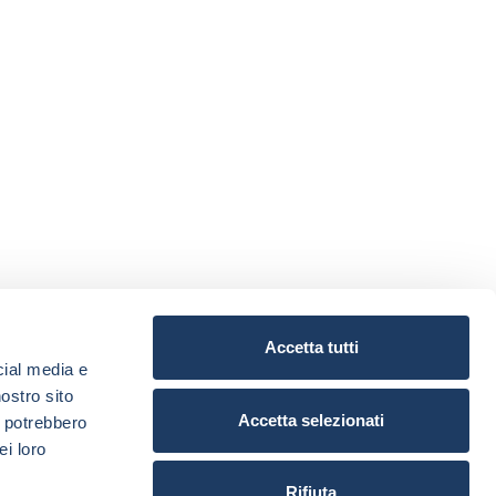
Accetta tutti
cial media e
nostro sito
Accetta selezionati
i potrebbero
ei loro
Rifiuta