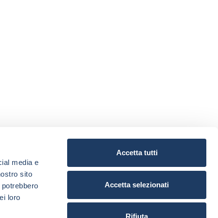
Accetta tutti
cial media e
nostro sito
Accetta selezionati
i potrebbero
ei loro
Rifiuta