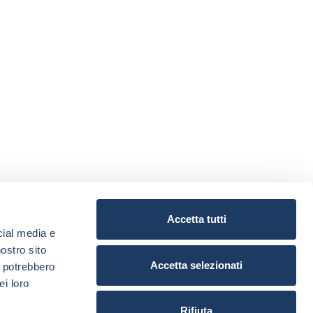
Accetta tutti
cial media e
nostro sito
Accetta selezionati
i potrebbero
ei loro
Rifiuta