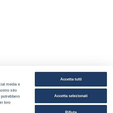
Accetta tutti
cial media e
nostro sito
Accetta selezionati
i potrebbero
ei loro
Rifiuta