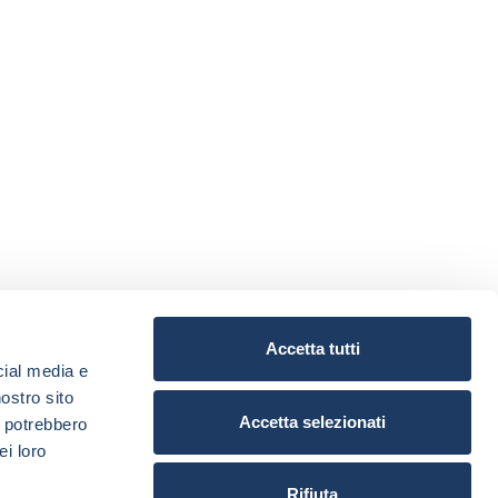
Accetta tutti
cial media e
nostro sito
Accetta selezionati
i potrebbero
ei loro
Rifiuta