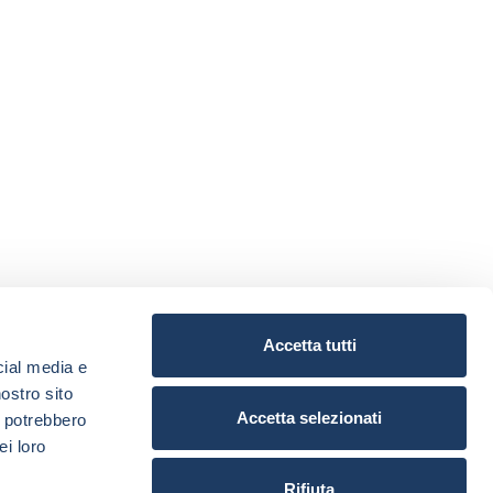
Accetta tutti
cial media e
nostro sito
Accetta selezionati
i potrebbero
ei loro
Rifiuta