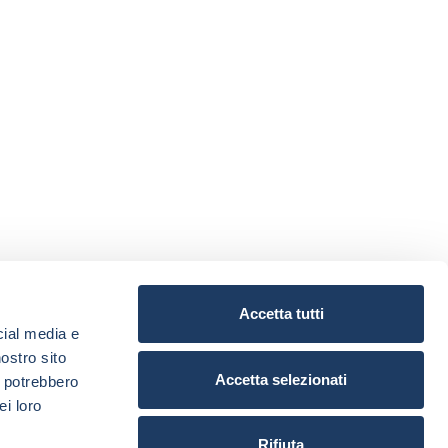
Accetta tutti
cial media e
nostro sito
Accetta selezionati
i potrebbero
ei loro
Rifiuta