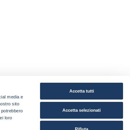
Accetta tutti
cial media e
nostro sito
Accetta selezionati
i potrebbero
ei loro
Rifiuta