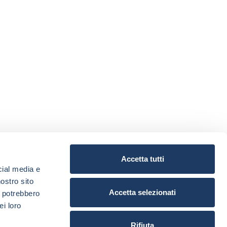
Accetta tutti
cial media e
nostro sito
Accetta selezionati
i potrebbero
ei loro
Rifiuta