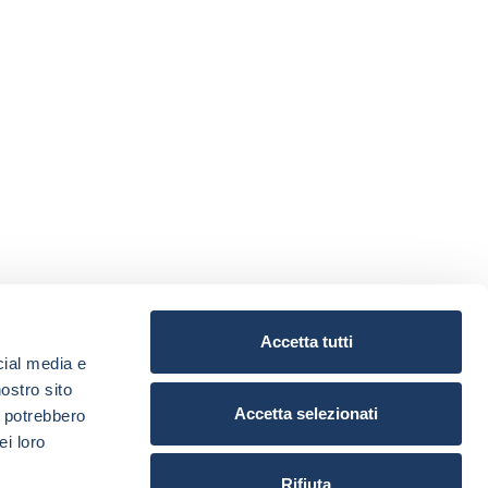
Accetta tutti
cial media e
nostro sito
Accetta selezionati
i potrebbero
ei loro
Rifiuta