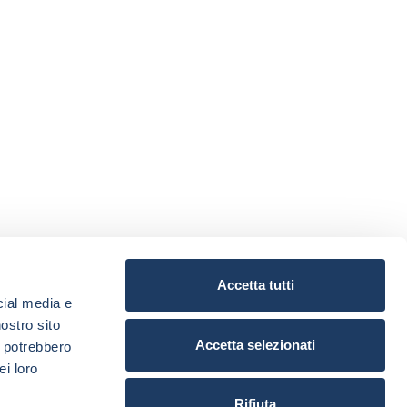
Accetta tutti
cial media e
nostro sito
Accetta selezionati
i potrebbero
ei loro
Rifiuta