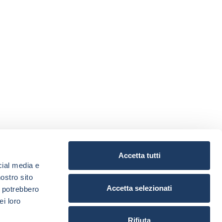
Accetta tutti
cial media e
nostro sito
Accetta selezionati
i potrebbero
ei loro
Rifiuta