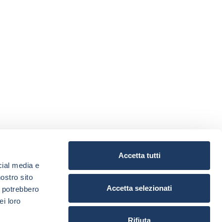
Accetta tutti
cial media e
nostro sito
Accetta selezionati
i potrebbero
ei loro
Rifiuta