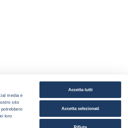
Accetta tutti
cial media e
nostro sito
Accetta selezionati
i potrebbero
ei loro
Rifiuta