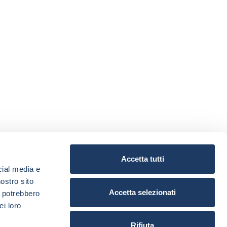
Accetta tutti
cial media e
nostro sito
Accetta selezionati
i potrebbero
ei loro
Rifiuta