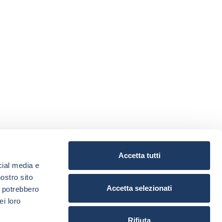
Accetta tutti
cial media e
nostro sito
Accetta selezionati
i potrebbero
ei loro
Rifiuta