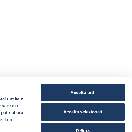
Accetta tutti
cial media e
nostro sito
Accetta selezionati
i potrebbero
ei loro
Rifiuta