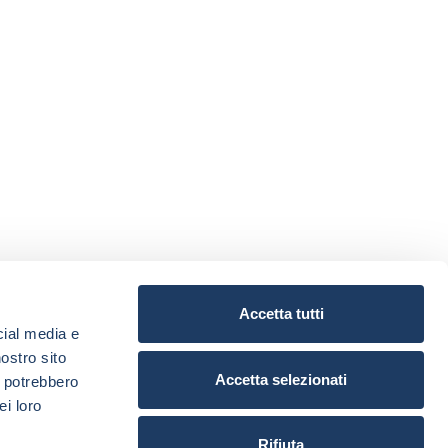
Accetta tutti
cial media e
nostro sito
Accetta selezionati
i potrebbero
ei loro
Rifiuta