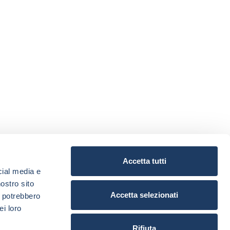
Accetta tutti
cial media e
nostro sito
Accetta selezionati
i potrebbero
ei loro
Rifiuta